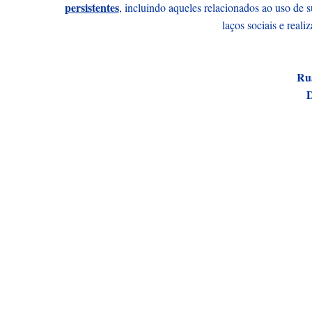
persistentes
, incluindo aqueles relacionados ao uso de su
laços sociais e real
Rua
D