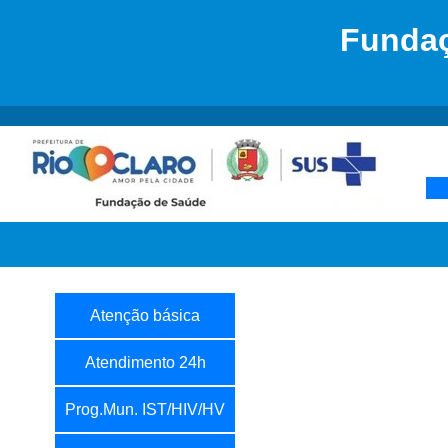
Fundaç
Atenção básica
Atendimento 24h
Prog.Mun. IST/HIV/HV