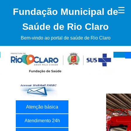
☰
Fundação Municipal de
Saúde de Rio Claro
Bem-vindo ao portal de saúde de Rio Claro
Atenção básica
Atendimento 24h