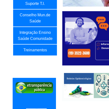
Suporte T.I.
Conselho Mun.de
Saúde
Integração Ensino
Saúde Comunidade
Treinamentos